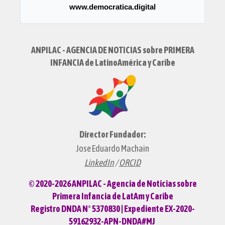
www.democratica.digital
ANPILAC - AGENCIA DE NOTICIAS sobre PRIMERA
INFANCIA de LatinoAmérica y Caribe
Director Fundador:
Jose Eduardo Machain
LinkedIn
/
ORCID
© 2020-2026 ANPILAC - Agencia de Noticias sobre
Primera Infancia de LatAm y Caribe
Registro DNDA N° 5370830 | Expediente EX-2020-
59162932-APN-DNDA#MJ